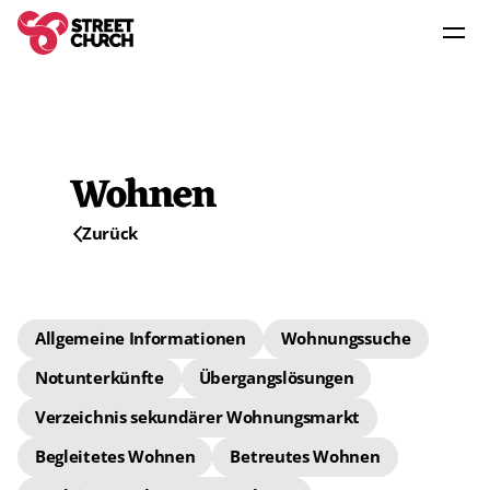
Angebot
Dienstleistungen
Wohnen
Organisation
Zurück
Community
Allgemeine Informationen
Wohnungssuche
Notunterkünfte
Übergangslösungen
Verzeichnis sekundärer Wohnungsmarkt
Begleitetes Wohnen
Betreutes Wohnen