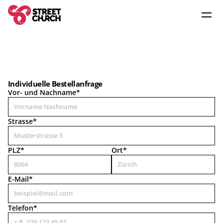
Angebot
Dienstleistungen
Individuelle Bestellanfrage
Vor- und Nachname*
Organisation
Danke für die Nachricht. 
Wir melden uns bald zurück.
Weitere Dienstleistung anfragen
Strasse*
Community
PLZ*
Ort*
E-Mail*
Telefon*